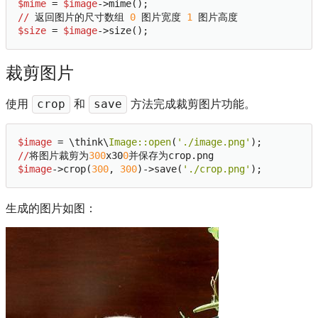
$mime
 = 
$image
//
 返回图片的尺寸数组 
0
 图片宽度 
1
$size
 = 
$image
裁剪图片
使用
和
方法完成裁剪图片功能。
crop
save
$image
 = \think\
Image:
:open
(
'./image.png'
//
将图片裁剪为
300
x30
0
$image
->crop(
300
, 
300
)->save(
'./crop.png'
生成的图片如图：