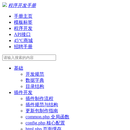
程序开发手册
手册主页
模板标签
程序开发
API接口
45°C商城
招聘手册
基础
开发规范
数据字典
目录结构
插件开发
插件制作流程
插件规范与结构
更新包制作指南
common.php 全局函数
config.php 核心配置
html.php 页面缓存