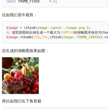
const
 THUMB_FIXED     = 
6
比如我们居中裁剪：
$image
 = \think\
Image:
:open
(
'./image.png'
//
 按照原图的比例生成一个最大为
150
*
150
$image
->thumb(
150
,
150
,\think\
Image:
:THUMB_CENTER
)->s
后生成的缩略图效果如图：
再比如我们右下角剪裁