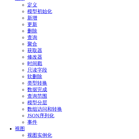
定义
模型初始化
新增
更新
删除
查询
聚合
获取器
修改器
时间戳
只读字段
软删除
类型转换
数据完成
查询范围
模型分层
数组访问和转换
JSON序列化
事件
视图
视图实例化