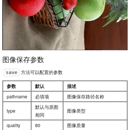
图像保存参数
方法可以配置的参数
save
参数
默认
描述
pathname
必填项
图像保存路径名称
默认与原图
type
图像类型
相同
quality
80
图像质量