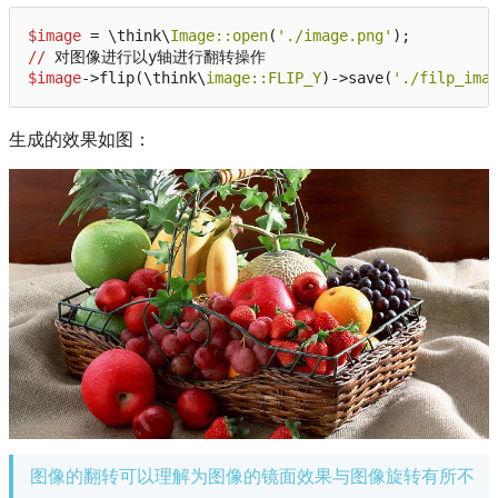
$image
 = \think\
Image:
:open
(
'./image.png'
//
$image
->flip(\think\
image:
:FLIP_Y
)->save(
'./filp_ima
生成的效果如图：
图像的翻转可以理解为图像的镜面效果与图像旋转有所不