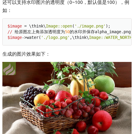
还可以支持水印图片的透明度（0~100，默认值是100），例
如：
$image
 = \think\
Image:
:open
(
'./image.png'
//
 给原图左上角添加透明度为
50
$image
->water(
'./logo.png'
,\think\
Image:
:WATER_NORTH
生成的图片效果如下：