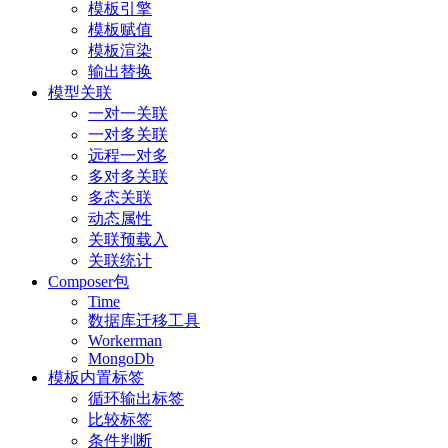
模板引擎
模板赋值
模板渲染
输出替换
模型关联
一对一关联
一对多关联
远程一对多
多对多关联
多态关联
动态属性
关联预载入
关联统计
Composer包
Time
数据库迁移工具
Workerman
MongoDb
模板内置标签
循环输出标签
比较标签
条件判断