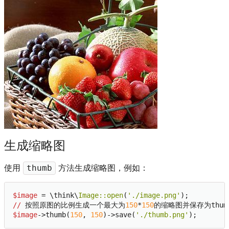
生成缩略图
使用
方法生成缩略图，例如：
thumb
$image
 = \think\
Image:
:open
(
'./image.png'
//
 按照原图的比例生成一个最大为
150
*
150
$image
->thumb(
150
, 
150
)->save(
'./thumb.png'