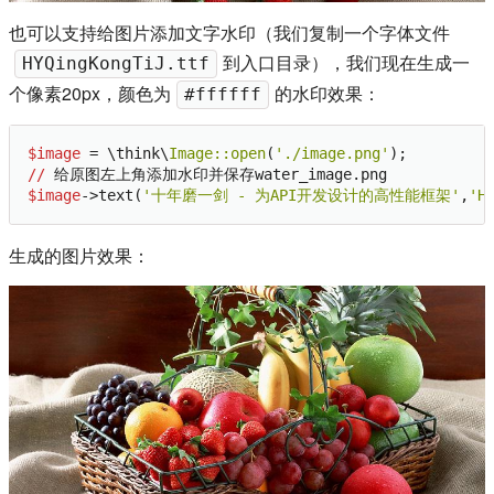
也可以支持给图片添加文字水印（我们复制一个字体文件
到入口目录），我们现在生成一
HYQingKongTiJ.ttf
个像素20px，颜色为
的水印效果：
#ffffff
$image
 = \think\
Image:
:open
(
'./image.png'
//
$image
->text(
'十年磨一剑 - 为API开发设计的高性能框架'
,
'H
生成的图片效果：