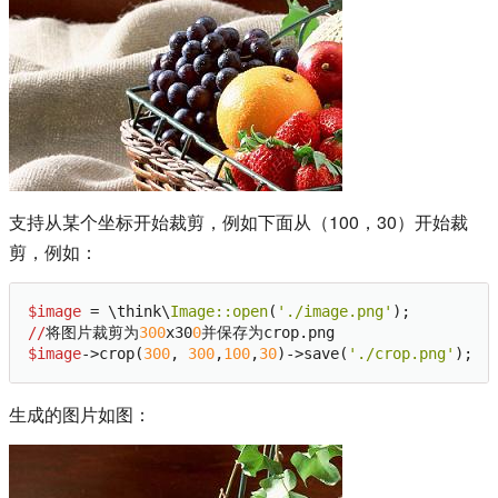
支持从某个坐标开始裁剪，例如下面从（100，30）开始裁
剪，例如：
$image
 = \think\
Image:
:open
(
'./image.png'
//
将图片裁剪为
300
x30
0
$image
->crop(
300
, 
300
,
100
,
30
)->save(
'./crop.png'
生成的图片如图：