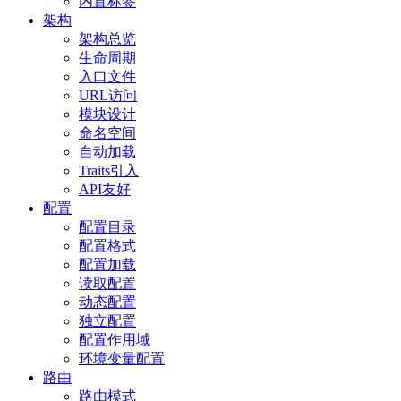
内置标签
架构
架构总览
生命周期
入口文件
URL访问
模块设计
命名空间
自动加载
Traits引入
API友好
配置
配置目录
配置格式
配置加载
读取配置
动态配置
独立配置
配置作用域
环境变量配置
路由
路由模式