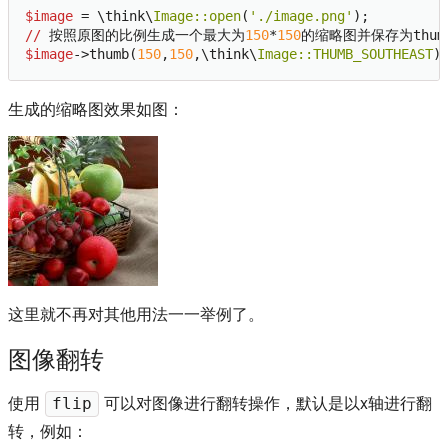
$image
 = \think\
Image:
:open
(
'./image.png'
//
 按照原图的比例生成一个最大为
150
*
150
$image
->thumb(
150
,
150
,\think\
Image:
:THUMB_SOUTHEAST
)
生成的缩略图效果如图：
这里就不再对其他用法一一举例了。
图像翻转
使用
可以对图像进行翻转操作，默认是以x轴进行翻
flip
转，例如：