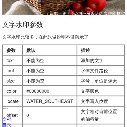
文字水印参数
文字水印比较多，在此只做说明不做演示了
参数
默认
描述
text
不能为空
添加的文字
font
不能为空
字体文件路径
size
不能为空
字号，单位是像素
color
#00000000
文字颜色
locate
WATER_SOUTHEAST
文字写入位置
文字相对当前位置
offset
0
的偏移量
文档
目录