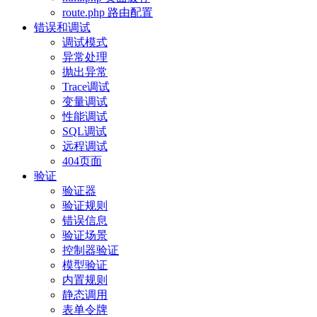
route.php 路由配置
错误和调试
调试模式
异常处理
抛出异常
Trace调试
变量调试
性能调试
SQL调试
远程调试
404页面
验证
验证器
验证规则
错误信息
验证场景
控制器验证
模型验证
内置规则
静态调用
表单令牌