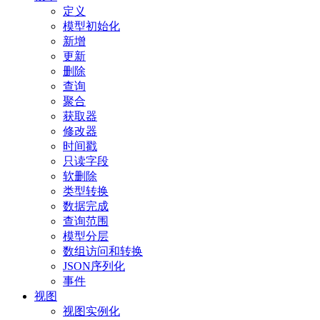
定义
模型初始化
新增
更新
删除
查询
聚合
获取器
修改器
时间戳
只读字段
软删除
类型转换
数据完成
查询范围
模型分层
数组访问和转换
JSON序列化
事件
视图
视图实例化