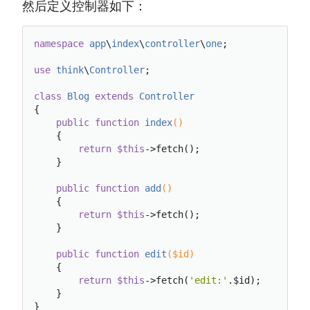
然后定义控制器如下：
namespace
app
\
index
\
controller
\
one
;

use
think
\
Controller
;

class
Blog
extends
Controller
{

public
function
index
()
{

return
$this
->fetch();

    }

public
function
add
()
{

return
$this
->fetch();

    }

public
function
edit
($id)
{

return
$this
->fetch(
'edit:'
.$id);

    }
