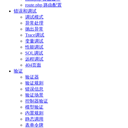
route.php 路由配置
错误和调试
调试模式
异常处理
抛出异常
Trace调试
变量调试
性能调试
SQL调试
远程调试
404页面
验证
验证器
验证规则
错误信息
验证场景
控制器验证
模型验证
内置规则
静态调用
表单令牌