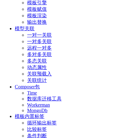
模板引擎
模板赋值
模板渲染
输出替换
模型关联
一对一关联
一对多关联
远程一对多
多对多关联
多态关联
动态属性
关联预载入
关联统计
Composer包
Time
数据库迁移工具
Workerman
MongoDb
模板内置标签
循环输出标签
比较标签
条件判断