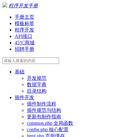
程序开发手册
手册主页
模板标签
程序开发
API接口
45°C商城
招聘手册
基础
开发规范
数据字典
目录结构
插件开发
插件制作流程
插件规范与结构
更新包制作指南
common.php 全局函数
config.php 核心配置
html.php 页面缓存