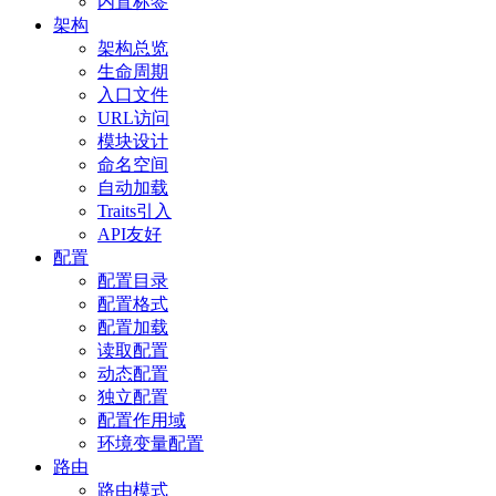
内置标签
架构
架构总览
生命周期
入口文件
URL访问
模块设计
命名空间
自动加载
Traits引入
API友好
配置
配置目录
配置格式
配置加载
读取配置
动态配置
独立配置
配置作用域
环境变量配置
路由
路由模式