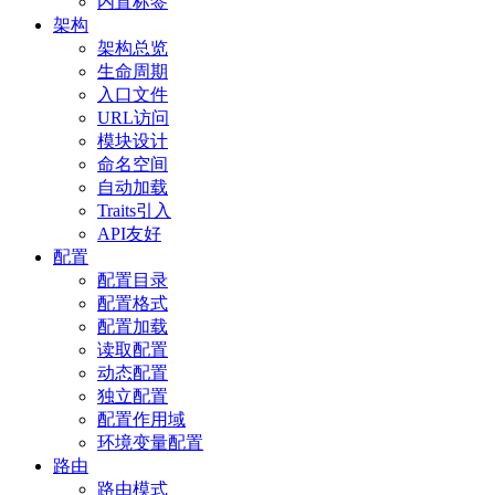
内置标签
架构
架构总览
生命周期
入口文件
URL访问
模块设计
命名空间
自动加载
Traits引入
API友好
配置
配置目录
配置格式
配置加载
读取配置
动态配置
独立配置
配置作用域
环境变量配置
路由
路由模式