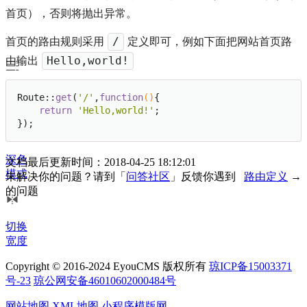
首页），否则将抛出异常。
首页的路由规则采用
定义即可，例如下面把网站首页路
/
由输出
Hello,world!
文档
Route::
get
(
'/'
,
function
()
{

目录
return
'Hello,world!'
;

});
深色
文档最后更新时间：2018-04-25 18:12:01
模式
未解决你的问题？请到「
问答社区
」反馈你遇到
路由定义
→
的问题
切换
宽度
Copyright © 2016-2024 EyouCMS 版权所有
琼ICP备15003371
号-23
琼公网安备46010602000484号
网站地图
XML地图
小程序模版网