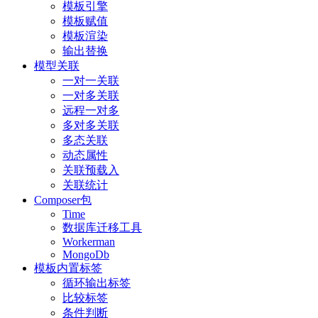
模板引擎
模板赋值
模板渲染
输出替换
模型关联
一对一关联
一对多关联
远程一对多
多对多关联
多态关联
动态属性
关联预载入
关联统计
Composer包
Time
数据库迁移工具
Workerman
MongoDb
模板内置标签
循环输出标签
比较标签
条件判断