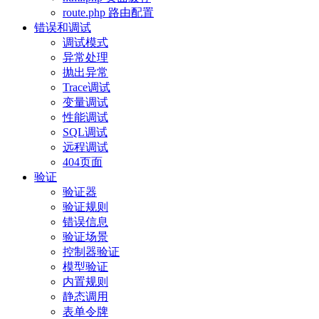
route.php 路由配置
错误和调试
调试模式
异常处理
抛出异常
Trace调试
变量调试
性能调试
SQL调试
远程调试
404页面
验证
验证器
验证规则
错误信息
验证场景
控制器验证
模型验证
内置规则
静态调用
表单令牌