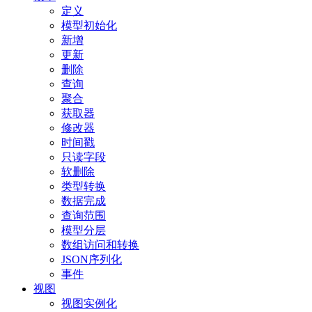
定义
模型初始化
新增
更新
删除
查询
聚合
获取器
修改器
时间戳
只读字段
软删除
类型转换
数据完成
查询范围
模型分层
数组访问和转换
JSON序列化
事件
视图
视图实例化