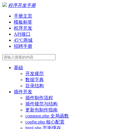
程序开发手册
手册主页
模板标签
程序开发
API接口
45°C商城
招聘手册
基础
开发规范
数据字典
目录结构
插件开发
插件制作流程
插件规范与结构
更新包制作指南
common.php 全局函数
config.php 核心配置
html.php 页面缓存