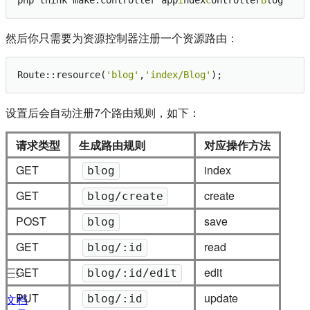
php think make:controller app
i
ndex
c
ontroller
B
然后你只需要为资源控制器注册一个资源路由：
Route::resource(
'blog'
,
'index/Blog'
设置后会自动注册7个路由规则，如下：
请求类型
生成路由规则
对应操作方法
GET
index
blog
GET
create
blog/create
POST
save
blog
GET
read
blog/:id
GET
edit
blog/:id/edit
PUT
update
blog/:id
文档