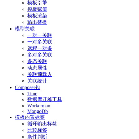
模板引擎
模板赋值
模板渲染
输出替换
模型关联
一对一关联
一对多关联
远程一对多
多对多关联
多态关联
动态属性
关联预载入
关联统计
Composer包
Time
数据库迁移工具
Workerman
MongoDb
模板内置标签
循环输出标签
比较标签
条件判断