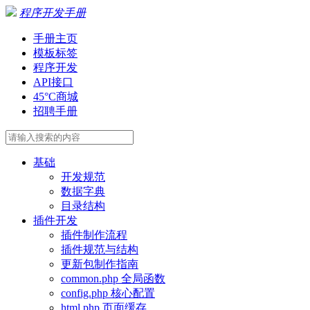
程序开发手册
手册主页
模板标签
程序开发
API接口
45°C商城
招聘手册
基础
开发规范
数据字典
目录结构
插件开发
插件制作流程
插件规范与结构
更新包制作指南
common.php 全局函数
config.php 核心配置
html.php 页面缓存