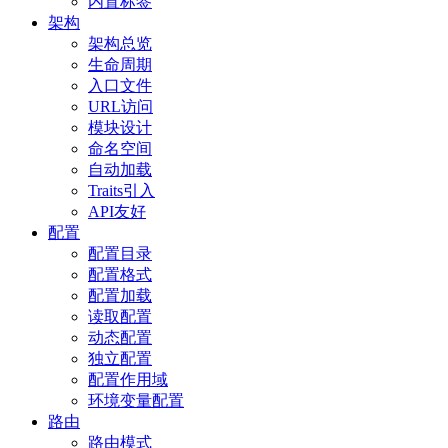
内置标签
架构
架构总览
生命周期
入口文件
URL访问
模块设计
命名空间
自动加载
Traits引入
API友好
配置
配置目录
配置格式
配置加载
读取配置
动态配置
独立配置
配置作用域
环境变量配置
路由
路由模式