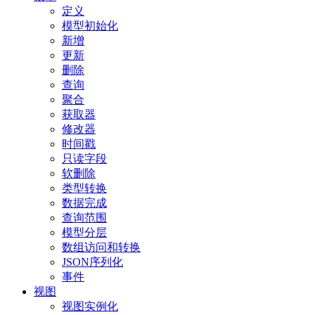
定义
模型初始化
新增
更新
删除
查询
聚合
获取器
修改器
时间戳
只读字段
软删除
类型转换
数据完成
查询范围
模型分层
数组访问和转换
JSON序列化
事件
视图
视图实例化