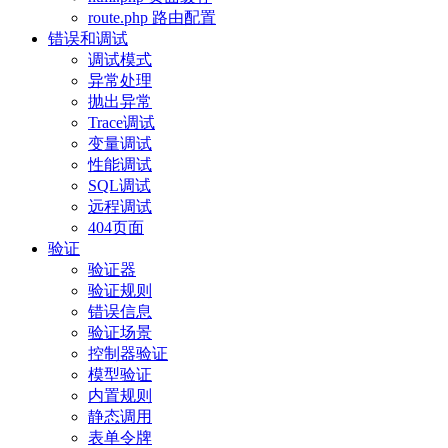
route.php 路由配置
错误和调试
调试模式
异常处理
抛出异常
Trace调试
变量调试
性能调试
SQL调试
远程调试
404页面
验证
验证器
验证规则
错误信息
验证场景
控制器验证
模型验证
内置规则
静态调用
表单令牌