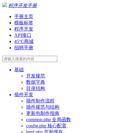
程序开发手册
手册主页
模板标签
程序开发
API接口
45°C商城
招聘手册
基础
开发规范
数据字典
目录结构
插件开发
插件制作流程
插件规范与结构
更新包制作指南
common.php 全局函数
config.php 核心配置
html.php 页面缓存