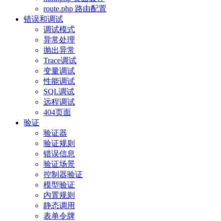
route.php 路由配置
错误和调试
调试模式
异常处理
抛出异常
Trace调试
变量调试
性能调试
SQL调试
远程调试
404页面
验证
验证器
验证规则
错误信息
验证场景
控制器验证
模型验证
内置规则
静态调用
表单令牌