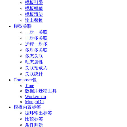
模板引擎
模板赋值
模板渲染
输出替换
模型关联
一对一关联
一对多关联
远程一对多
多对多关联
多态关联
动态属性
关联预载入
关联统计
Composer包
Time
数据库迁移工具
Workerman
MongoDb
模板内置标签
循环输出标签
比较标签
条件判断