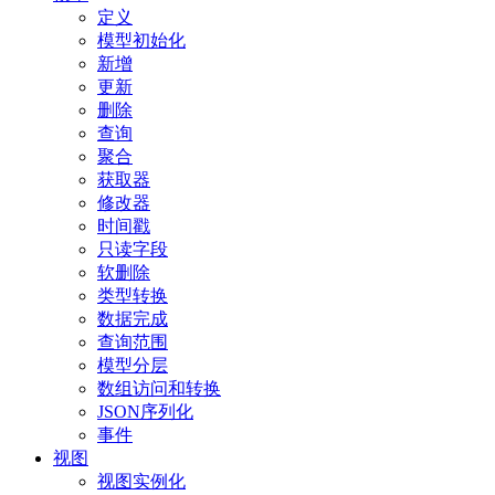
定义
模型初始化
新增
更新
删除
查询
聚合
获取器
修改器
时间戳
只读字段
软删除
类型转换
数据完成
查询范围
模型分层
数组访问和转换
JSON序列化
事件
视图
视图实例化