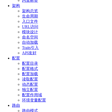
内置标签
架构
架构总览
生命周期
入口文件
URL访问
模块设计
命名空间
自动加载
Traits引入
API友好
配置
配置目录
配置格式
配置加载
读取配置
动态配置
独立配置
配置作用域
环境变量配置
路由
路由模式