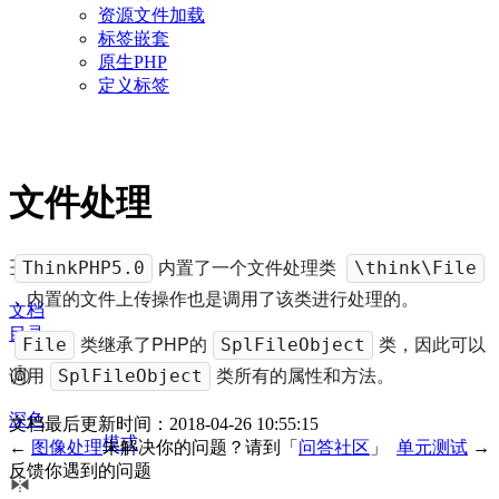
资源文件加载
标签嵌套
原生PHP
定义标签
文件处理
内置了一个文件处理类
ThinkPHP5.0
\think\File
，内置的文件上传操作也是调用了该类进行处理的。
文档
目录
类继承了PHP的
类，因此可以
File
SplFileObject
调用
类所有的属性和方法。
SplFileObject
深色
文档最后更新时间：2018-04-26 10:55:15
模式
←
图像处理
未解决你的问题？请到「
问答社区
」
单元测试
→
反馈你遇到的问题