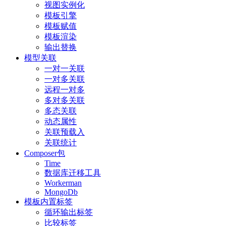
视图实例化
模板引擎
模板赋值
模板渲染
输出替换
模型关联
一对一关联
一对多关联
远程一对多
多对多关联
多态关联
动态属性
关联预载入
关联统计
Composer包
Time
数据库迁移工具
Workerman
MongoDb
模板内置标签
循环输出标签
比较标签