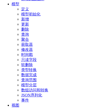
模型
定义
模型初始化
新增
更新
删除
查询
聚合
获取器
修改器
时间戳
只读字段
软删除
类型转换
数据完成
查询范围
模型分层
数组访问和转换
JSON序列化
事件
视图