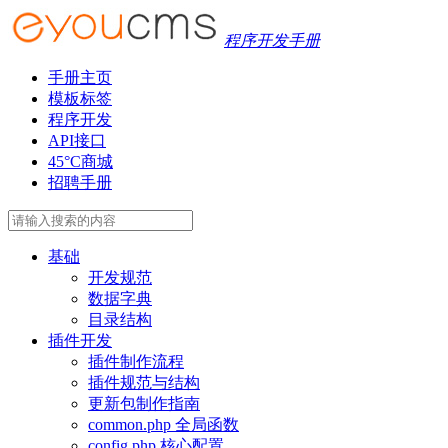
程序开发手册
手册主页
模板标签
程序开发
API接口
45°C商城
招聘手册
基础
开发规范
数据字典
目录结构
插件开发
插件制作流程
插件规范与结构
更新包制作指南
common.php 全局函数
config.php 核心配置