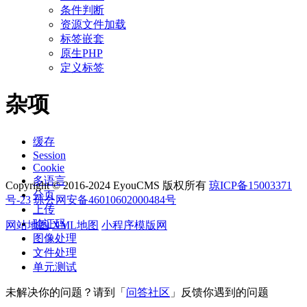
条件判断
资源文件加载
标签嵌套
原生PHP
定义标签
杂项
缓存
Session
Cookie
多语言
Copyright © 2016-2024 EyouCMS 版权所有
琼ICP备15003371
分页
号-23
琼公网安备46010602000484号
上传
验证码
网站地图
XML地图
小程序模版网
图像处理
文件处理
单元测试
未解决你的问题？请到「
问答社区
」反馈你遇到的问题