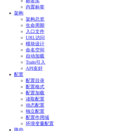
标签库
内置标签
架构
架构总览
生命周期
入口文件
URL访问
模块设计
命名空间
自动加载
Traits引入
API友好
配置
配置目录
配置格式
配置加载
读取配置
动态配置
独立配置
配置作用域
环境变量配置
路由