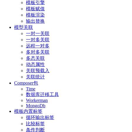
模板引擎
模板赋值
模板渲染
输出替换
模型关联
一对一关联
一对多关联
远程一对多
多对多关联
多态关联
动态属性
关联预载入
关联统计
Composer包
Time
数据库迁移工具
Workerman
MongoDb
模板内置标签
循环输出标签
比较标签
条件判断