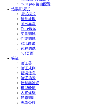
route.php 路由配置
错误和调试
调试模式
异常处理
抛出异常
Trace调试
变量调试
性能调试
SQL调试
远程调试
404页面
验证
验证器
验证规则
错误信息
验证场景
控制器验证
模型验证
内置规则
静态调用
表单令牌