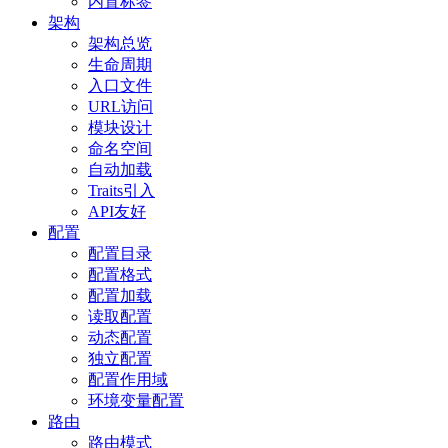
内置标签
架构
架构总览
生命周期
入口文件
URL访问
模块设计
命名空间
自动加载
Traits引入
API友好
配置
配置目录
配置格式
配置加载
读取配置
动态配置
独立配置
配置作用域
环境变量配置
路由
路由模式