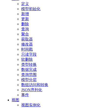
定义
模型初始化
新增
更新
删除
查询
聚合
获取器
修改器
时间戳
只读字段
软删除
类型转换
数据完成
查询范围
模型分层
数组访问和转换
JSON序列化
事件
视图
视图实例化