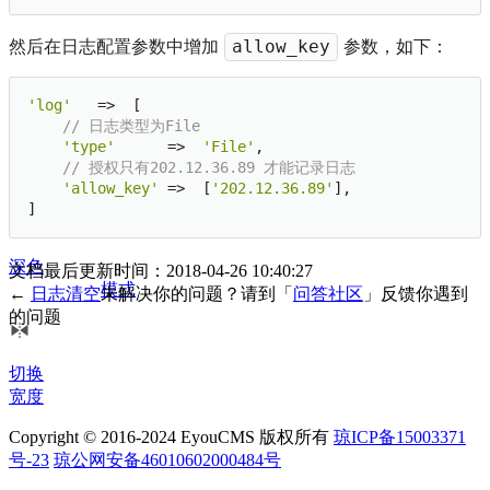
然后在日志配置参数中增加
参数，如下：
allow_key
'log'
   =>  [

// 日志类型为File
'type'
      =>  
'File'
,

文档
// 授权只有202.12.36.89 才能记录日志
目录
'allow_key'
 =>  [
'202.12.36.89'
],

]
深色
文档最后更新时间：2018-04-26 10:40:27
模式
←
日志清空
未解决你的问题？请到「
问答社区
」反馈你遇到
的问题
切换
宽度
Copyright © 2016-2024 EyouCMS 版权所有
琼ICP备15003371
号-23
琼公网安备46010602000484号