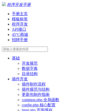
程序开发手册
手册主页
模板标签
程序开发
API接口
45°C商城
招聘手册
基础
开发规范
数据字典
目录结构
插件开发
插件制作流程
插件规范与结构
更新包制作指南
common.php 全局函数
config.php 核心配置
html.php 页面缓存