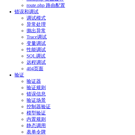
route.php 路由配置
错误和调试
调试模式
异常处理
抛出异常
Trace调试
变量调试
性能调试
SQL调试
远程调试
404页面
验证
验证器
验证规则
错误信息
验证场景
控制器验证
模型验证
内置规则
静态调用
表单令牌