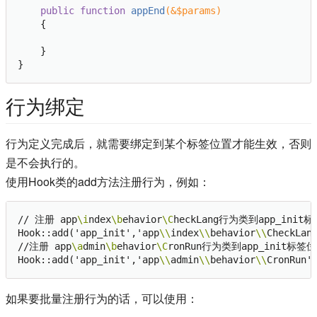
public
function
appEnd
(&$params)
{

    }    

行为绑定
行为定义完成后，就需要绑定到某个标签位置才能生效，否则
是不会执行的。
使用Hook类的add方法注册行为，例如：
// 注册 app
\i
ndex
\b
ehavior
\C
heckLang行为类到app_init标
Hook::add('app_init','app
\\
index
\\
behavior
\\
CheckLang
//注册 app
\a
dmin
\b
ehavior
\C
ronRun行为类到app_init标签位

Hook::add('app_init','app
\\
admin
\\
behavior
\\
如果要批量注册行为的话，可以使用：