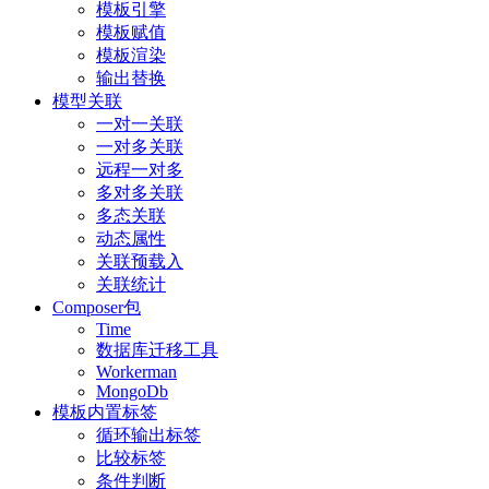
模板引擎
模板赋值
模板渲染
输出替换
模型关联
一对一关联
一对多关联
远程一对多
多对多关联
多态关联
动态属性
关联预载入
关联统计
Composer包
Time
数据库迁移工具
Workerman
MongoDb
模板内置标签
循环输出标签
比较标签
条件判断