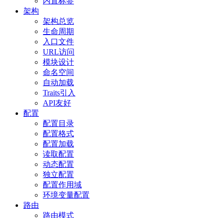
内置标签
架构
架构总览
生命周期
入口文件
URL访问
模块设计
命名空间
自动加载
Traits引入
API友好
配置
配置目录
配置格式
配置加载
读取配置
动态配置
独立配置
配置作用域
环境变量配置
路由
路由模式