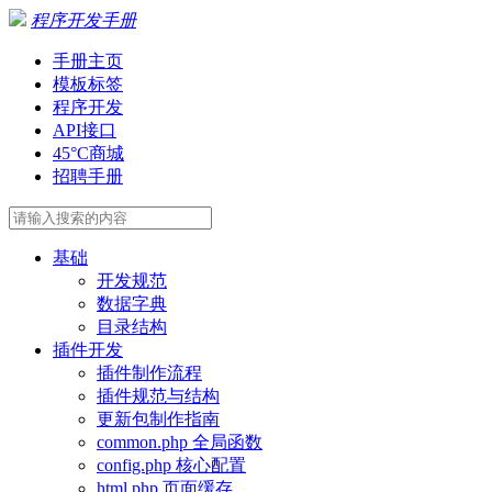
程序开发手册
手册主页
模板标签
程序开发
API接口
45°C商城
招聘手册
基础
开发规范
数据字典
目录结构
插件开发
插件制作流程
插件规范与结构
更新包制作指南
common.php 全局函数
config.php 核心配置
html.php 页面缓存