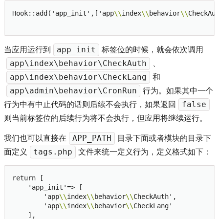
Hook::add('app_init',['app
\\
index
\\
behavior
\\
CheckAu
当应用运行到
标签位的时候，就会依次调用
app_init
、
app\index\behavior\CheckAuth
和
app\index\behavior\CheckLang
行为。如果其中一个
app\admin\behavior\CronRun
行为中有中止代码的话则后续不会执行，如果返回
false
则当前标签位的后续行为将不会执行，但应用将继续运行。
我们也可以直接在
目录下面或者模块的目录下
APP_PATH
面定义
文件来统一定义行为，定义格式如下：
tags.php
return [

    'app_init'=> [

        'app
\\
index
\\
behavior
\\
CheckAuth',

        'app
\\
index
\\
behavior
\\
CheckLang'

    ],
