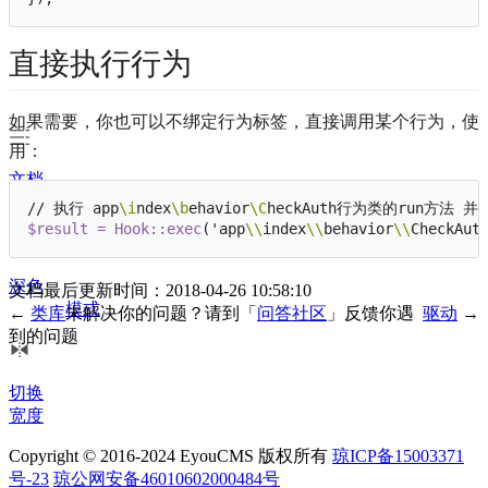
直接执行行为
如果需要，你也可以不绑定行为标签，直接调用某个行为，使
用：
文档
目录
// 执行 app
\i
ndex
\b
ehavior
\C
$result = Hook::exec
('app
\\
index
\\
behavior
\\
CheckAut
深色
文档最后更新时间：2018-04-26 10:58:10
模式
←
类库
未解决你的问题？请到「
问答社区
」反馈你遇
驱动
→
到的问题
切换
宽度
Copyright © 2016-2024 EyouCMS 版权所有
琼ICP备15003371
号-23
琼公网安备46010602000484号