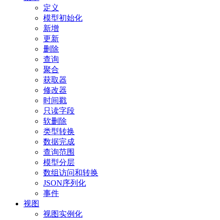
定义
模型初始化
新增
更新
删除
查询
聚合
获取器
修改器
时间戳
只读字段
软删除
类型转换
数据完成
查询范围
模型分层
数组访问和转换
JSON序列化
事件
视图
视图实例化