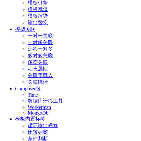
模板引擎
模板赋值
模板渲染
输出替换
模型关联
一对一关联
一对多关联
远程一对多
多对多关联
多态关联
动态属性
关联预载入
关联统计
Composer包
Time
数据库迁移工具
Workerman
MongoDb
模板内置标签
循环输出标签
比较标签
条件判断