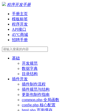
程序开发手册
手册主页
模板标签
程序开发
API接口
45°C商城
招聘手册
基础
开发规范
数据字典
目录结构
插件开发
插件制作流程
插件规范与结构
更新包制作指南
common.php 全局函数
config.php 核心配置
html.php 页面缓存