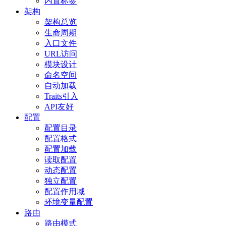
内置标签
架构
架构总览
生命周期
入口文件
URL访问
模块设计
命名空间
自动加载
Traits引入
API友好
配置
配置目录
配置格式
配置加载
读取配置
动态配置
独立配置
配置作用域
环境变量配置
路由
路由模式