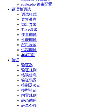
route.php 路由配置
错误和调试
调试模式
异常处理
抛出异常
Trace调试
变量调试
性能调试
SQL调试
远程调试
404页面
验证
验证器
验证规则
错误信息
验证场景
控制器验证
模型验证
内置规则
静态调用
表单令牌