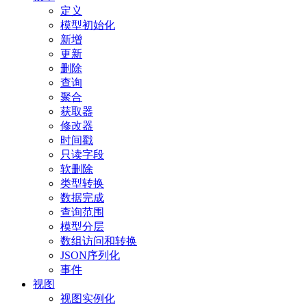
定义
模型初始化
新增
更新
删除
查询
聚合
获取器
修改器
时间戳
只读字段
软删除
类型转换
数据完成
查询范围
模型分层
数组访问和转换
JSON序列化
事件
视图
视图实例化