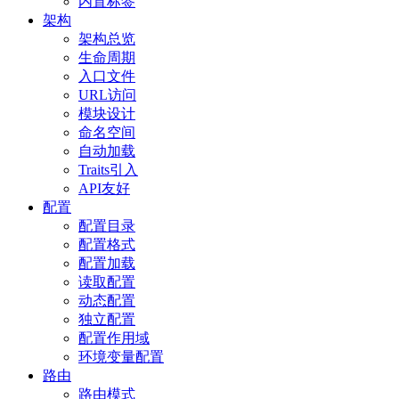
内置标签
架构
架构总览
生命周期
入口文件
URL访问
模块设计
命名空间
自动加载
Traits引入
API友好
配置
配置目录
配置格式
配置加载
读取配置
动态配置
独立配置
配置作用域
环境变量配置
路由
路由模式