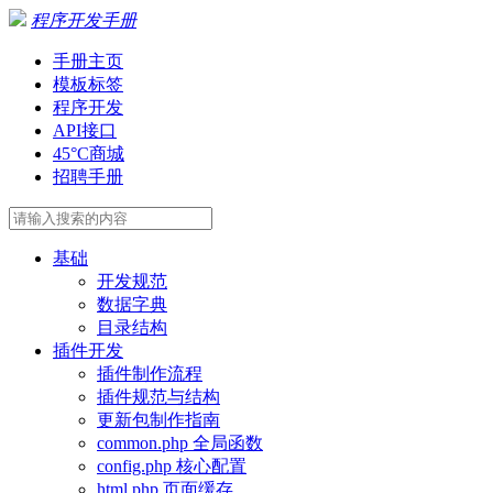
程序开发手册
手册主页
模板标签
程序开发
API接口
45°C商城
招聘手册
基础
开发规范
数据字典
目录结构
插件开发
插件制作流程
插件规范与结构
更新包制作指南
common.php 全局函数
config.php 核心配置
html.php 页面缓存