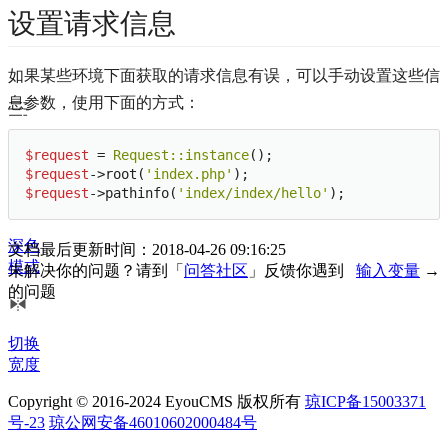
设置请求信息
如果某些环境下面获取的请求信息有误，可以手动设置这些信
息参数，使用下面的方式：
文档
$request
 = 
Request:
:instance
目录
$request
->root(
'index.php'
$request
->pathinfo(
'index/index/hello'
);
深色
文档最后更新时间：2018-04-26 09:16:25
模式
未解决你的问题？请到「
问答社区
」反馈你遇到
输入变量
→
的问题
切换
宽度
Copyright © 2016-2024 EyouCMS 版权所有
琼ICP备15003371
号-23
琼公网安备46010602000484号