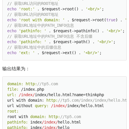
// 获取URL访问的ROOT地址
echo
'root:'
 . $request->root() . 
'<br/>'
// 获取URL访问的ROOT地址
echo
'root with domain: '
 . $request->root(
true
) . 
'
// 获取URL地址中的PATH_INFO信息
echo
'pathinfo: '
 . $request->pathinfo() . 
'<br/>'
// 获取URL地址中的PATH_INFO信息 不含后缀
echo
'pathinfo: '
 . $request->path() . 
'<br/>'
// 获取URL地址中的后缀信息
echo
'ext: '
 . $request->ext() . 
'<br/>'
输出结果为：
domain:
http:
//tp5.com
file:
url:
/index/
index/hello.html?name=thinkphp

url with domain: 
http:
//tp5.com/index/index/hello.ht
url without 
query:
/index/
root:
root with 
domain:
http:
//tp5.com
pathinfo:
 index
/index/
pathinfo:
 index
/index/