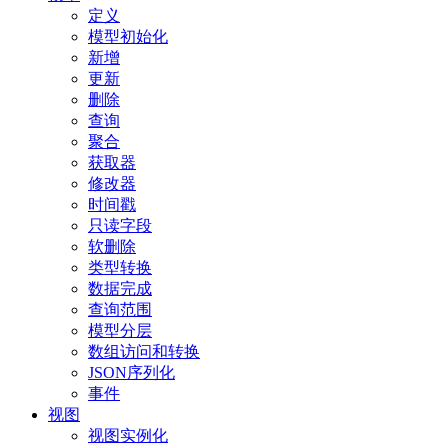
定义
模型初始化
新增
更新
删除
查询
聚合
获取器
修改器
时间戳
只读字段
软删除
类型转换
数据完成
查询范围
模型分层
数组访问和转换
JSON序列化
事件
视图
视图实例化