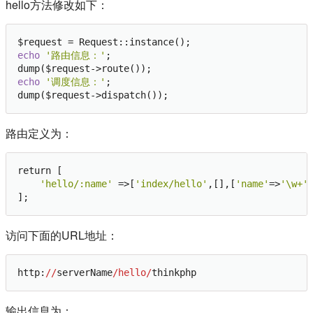
hello方法修改如下：
echo
'路由信息：'
;

echo
'调度信息：'
;

路由定义为：
return [

'hello/:name'
 =>[
'index/hello'
,[],[
'name'
=>
'\w+'
]
访问下面的URL地址：
http:
//
serverName
/hello/
输出信息为：