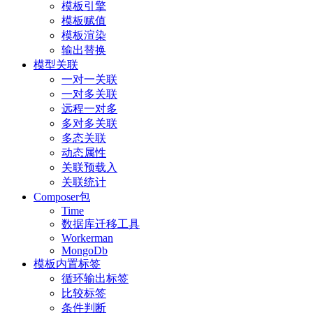
模板引擎
模板赋值
模板渲染
输出替换
模型关联
一对一关联
一对多关联
远程一对多
多对多关联
多态关联
动态属性
关联预载入
关联统计
Composer包
Time
数据库迁移工具
Workerman
MongoDb
模板内置标签
循环输出标签
比较标签
条件判断