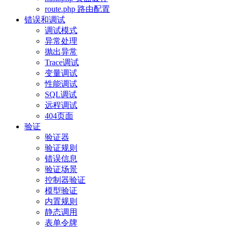
route.php 路由配置
错误和调试
调试模式
异常处理
抛出异常
Trace调试
变量调试
性能调试
SQL调试
远程调试
404页面
验证
验证器
验证规则
错误信息
验证场景
控制器验证
模型验证
内置规则
静态调用
表单令牌