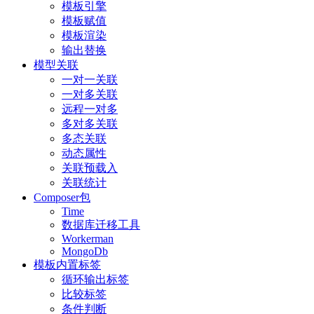
模板引擎
模板赋值
模板渲染
输出替换
模型关联
一对一关联
一对多关联
远程一对多
多对多关联
多态关联
动态属性
关联预载入
关联统计
Composer包
Time
数据库迁移工具
Workerman
MongoDb
模板内置标签
循环输出标签
比较标签
条件判断