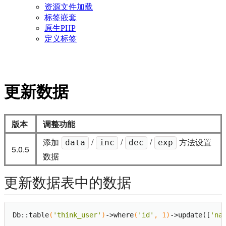
资源文件加载
标签嵌套
原生PHP
定义标签
更新数据
版本
调整功能
添加
/
/
/
方法设置
data
inc
dec
exp
5.0.5
数据
更新数据表中的数据
Db::table
(
'think_user'
)
->
where
(
'id'
, 
1
)
->
update([
'na