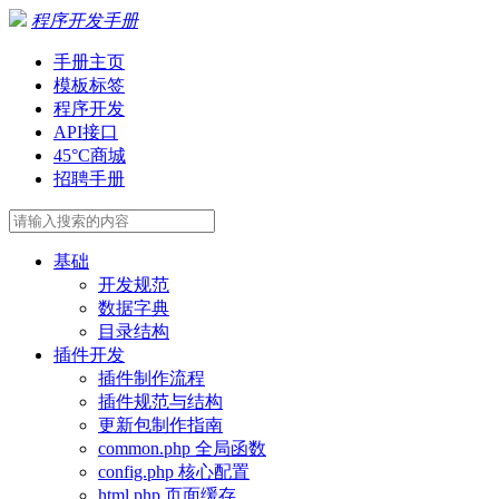
程序开发手册
手册主页
模板标签
程序开发
API接口
45°C商城
招聘手册
基础
开发规范
数据字典
目录结构
插件开发
插件制作流程
插件规范与结构
更新包制作指南
common.php 全局函数
config.php 核心配置
html.php 页面缓存