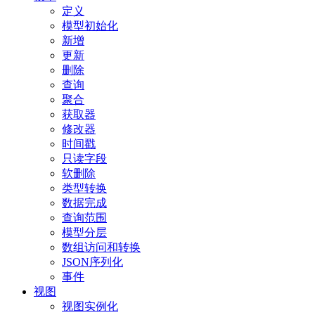
定义
模型初始化
新增
更新
删除
查询
聚合
获取器
修改器
时间戳
只读字段
软删除
类型转换
数据完成
查询范围
模型分层
数组访问和转换
JSON序列化
事件
视图
视图实例化