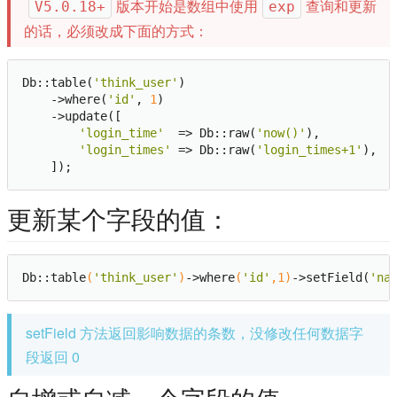
版本开始是数组中使用
查询和更新
V5.0.18+
exp
的话，必须改成下面的方式：
Db::table(
'think_user'
)

    ->where(
'id'
, 
1
)

    ->update([

'login_time'
  => Db::raw(
'now()'
),

'login_times'
 => Db::raw(
'login_times+1'
),

更新某个字段的值：
Db::table
(
'think_user'
)
->
where
(
'id'
,
1
)
->
setField(
'na
setField 方法返回影响数据的条数，没修改任何数据字
段返回 0