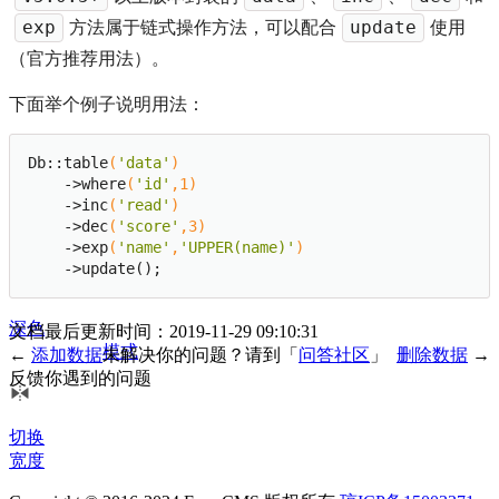
方法属于链式操作方法，可以配合
使用
exp
update
（官方推荐用法）。
下面举个例子说明用法：
Db::table
(
'data'
)
    ->
where
(
'id'
,
1
)
    ->
inc
(
'read'
)
文档
    ->
dec
(
'score'
,
3
)
目录
    ->
exp
(
'name'
,
'UPPER(name)'
)
    ->
update();
深色
文档最后更新时间：2019-11-29 09:10:31
模式
←
添加数据
未解决你的问题？请到「
问答社区
」
删除数据
→
反馈你遇到的问题
切换
宽度