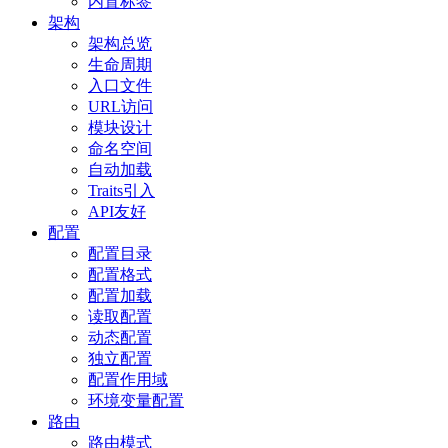
内置标签
架构
架构总览
生命周期
入口文件
URL访问
模块设计
命名空间
自动加载
Traits引入
API友好
配置
配置目录
配置格式
配置加载
读取配置
动态配置
独立配置
配置作用域
环境变量配置
路由
路由模式