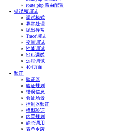
route.php 路由配置
错误和调试
调试模式
异常处理
抛出异常
Trace调试
变量调试
性能调试
SQL调试
远程调试
404页面
验证
验证器
验证规则
错误信息
验证场景
控制器验证
模型验证
内置规则
静态调用
表单令牌