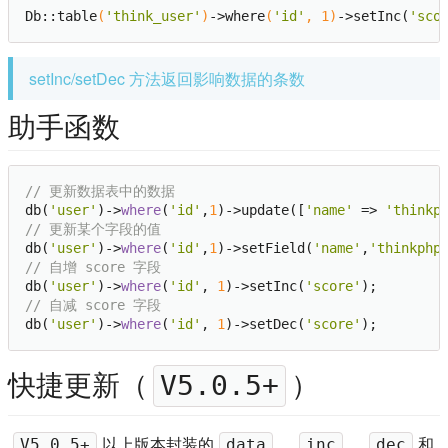
Db::table
(
'think_user'
)
->
where
(
'id'
, 
1
)
->
setInc(
'sco
setInc/setDec 方法返回影响数据的条数
助手函数
// 更新数据表中的数据
db(
'user'
)->
where
(
'id'
,
1
)->update([
'name'
 => 
'thinkp
// 更新某个字段的值
db(
'user'
)->
where
(
'id'
,
1
)->setField(
'name'
,
'thinkphp
// 自增 score 字段
db(
'user'
)->
where
(
'id'
, 
1
)->setInc(
'score'
// 自减 score 字段
db(
'user'
)->
where
(
'id'
, 
1
)->setDec(
'score'
快捷更新（
）
V5.0.5+
以上版本封装的
、
、
和
V5.0.5+
data
inc
dec