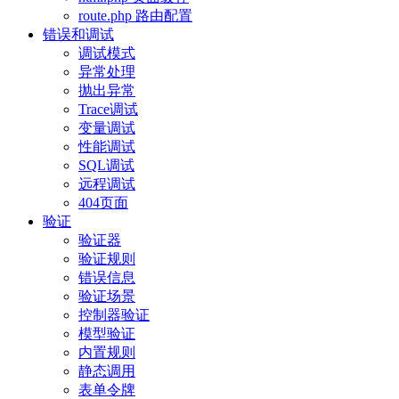
route.php 路由配置
错误和调试
调试模式
异常处理
抛出异常
Trace调试
变量调试
性能调试
SQL调试
远程调试
404页面
验证
验证器
验证规则
错误信息
验证场景
控制器验证
模型验证
内置规则
静态调用
表单令牌