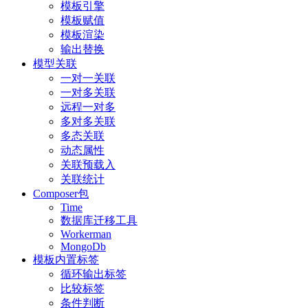
模板引擎
模板赋值
模板渲染
输出替换
模型关联
一对一关联
一对多关联
远程一对多
多对多关联
多态关联
动态属性
关联预载入
关联统计
Composer包
Time
数据库迁移工具
Workerman
MongoDb
模板内置标签
循环输出标签
比较标签
条件判断