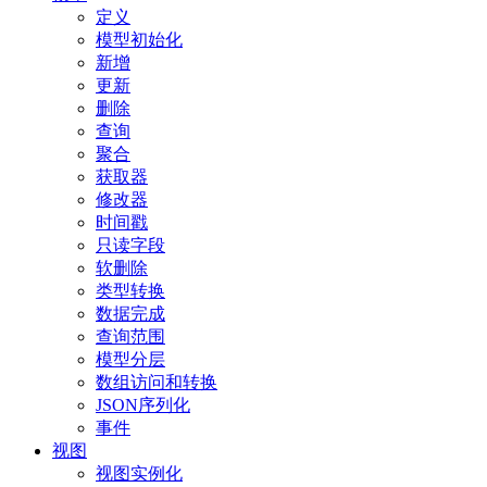
定义
模型初始化
新增
更新
删除
查询
聚合
获取器
修改器
时间戳
只读字段
软删除
类型转换
数据完成
查询范围
模型分层
数组访问和转换
JSON序列化
事件
视图
视图实例化