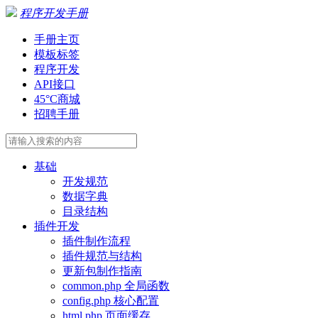
程序开发手册
手册主页
模板标签
程序开发
API接口
45°C商城
招聘手册
基础
开发规范
数据字典
目录结构
插件开发
插件制作流程
插件规范与结构
更新包制作指南
common.php 全局函数
config.php 核心配置
html.php 页面缓存