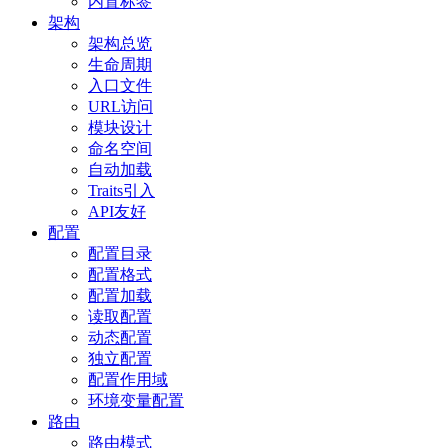
内置标签
架构
架构总览
生命周期
入口文件
URL访问
模块设计
命名空间
自动加载
Traits引入
API友好
配置
配置目录
配置格式
配置加载
读取配置
动态配置
独立配置
配置作用域
环境变量配置
路由
路由模式