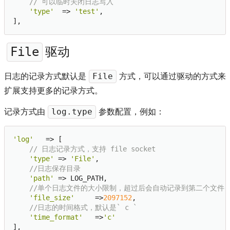
// 可以临时关闭日志写入
'type'
  => 
'test'
,

驱动
File
日志的记录方式默认是
方式，可以通过驱动的方式来
File
扩展支持更多的记录方式。
记录方式由
参数配置，例如：
log.type
'log'
   => [

// 日志记录方式，支持 file socket
'type'
 => 
'File'
,

//日志保存目录
'path'
 => LOG_PATH,

//单个日志文件的大小限制，超过后会自动记录到第二个文件
'file_size'
     =>
2097152
,

//日志的时间格式，默认是` c `
'time_format'
   =>
'c'