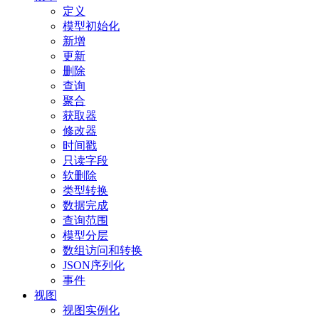
定义
模型初始化
新增
更新
删除
查询
聚合
获取器
修改器
时间戳
只读字段
软删除
类型转换
数据完成
查询范围
模型分层
数组访问和转换
JSON序列化
事件
视图
视图实例化