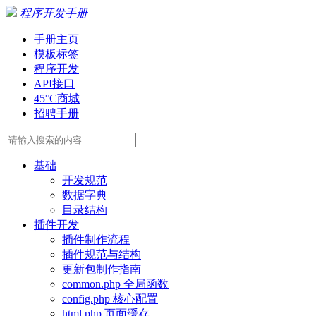
程序开发手册
手册主页
模板标签
程序开发
API接口
45°C商城
招聘手册
基础
开发规范
数据字典
目录结构
插件开发
插件制作流程
插件规范与结构
更新包制作指南
common.php 全局函数
config.php 核心配置
html.php 页面缓存