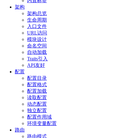
内置标签
架构
架构总览
生命周期
入口文件
URL访问
模块设计
命名空间
自动加载
Traits引入
API友好
配置
配置目录
配置格式
配置加载
读取配置
动态配置
独立配置
配置作用域
环境变量配置
路由
路由模式