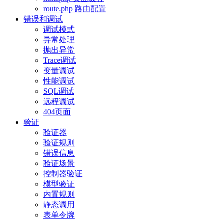
route.php 路由配置
错误和调试
调试模式
异常处理
抛出异常
Trace调试
变量调试
性能调试
SQL调试
远程调试
404页面
验证
验证器
验证规则
错误信息
验证场景
控制器验证
模型验证
内置规则
静态调用
表单令牌