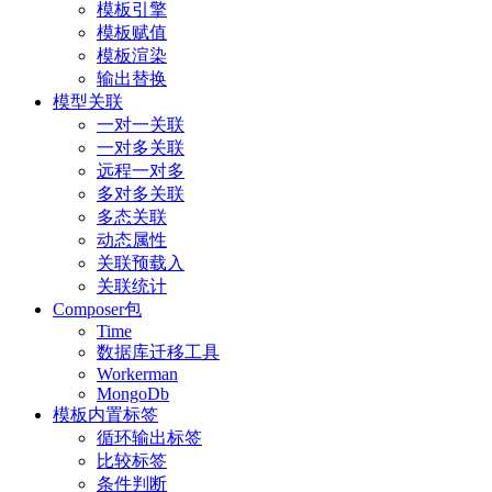
模板引擎
模板赋值
模板渲染
输出替换
模型关联
一对一关联
一对多关联
远程一对多
多对多关联
多态关联
动态属性
关联预载入
关联统计
Composer包
Time
数据库迁移工具
Workerman
MongoDb
模板内置标签
循环输出标签
比较标签
条件判断