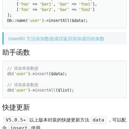
    [
'foo'
 => 
'bar1'
, 
'bar'
 => 
'foo1'
],

    [
'foo'
 => 
'bar2'
, 
'bar'
 => 
'foo2'
]

];

Db::name(
'user'
insertAll 方法添加数据成功返回添加成功的条数
助手函数
// 添加单条数据
db
(
'user'
)
-
>
insert
($data);

// 添加多条数据
db
(
'user'
)
-
>
insertAll
快捷更新
以上版本封装的快捷更新方法
，可以配
V5.0.5+
data
合
使用。
insert